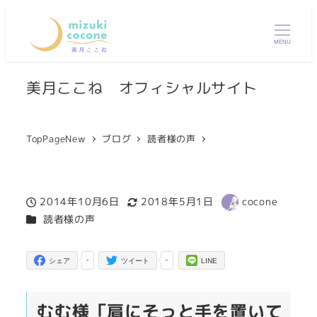
MENU
美月ここね オフィシャルサイト
TopPageNew
ブログ
読者様の声
2014年10月6日
2018年5月1日
cocone
投稿日
更新日
著
カテゴリー
読者様の声
者
-
-
シェア
ツイート
LINE
むむ様「肩にそっと手を置いて